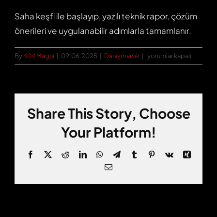
Saha keşfi ile başlayıp, yazılı teknik rapor, çözüm
önerileri ve uygulanabilir adımlarla tamamlanır.
Raporlama
By
404 Magni
|
09.06.2025
|
Danışmanlık
|
yorumlar kapalı
ve
analiz
süreçleri
nasıl
Share This Story, Choose
işliyor?
için
Your Platform!
Facebook
X
Reddit
LinkedIn
WhatsApp
Telegram
Tumblr
Pinterest
Vk
Xing
Email