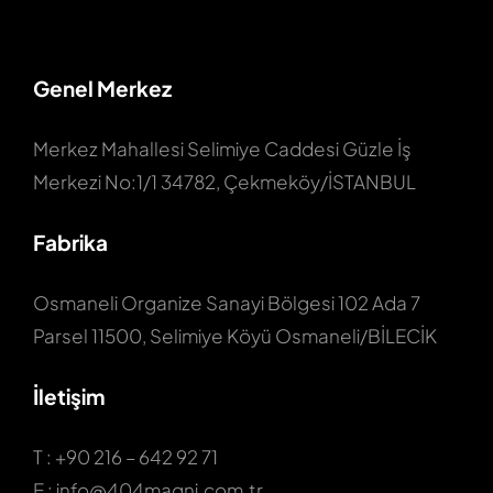
Genel Merkez
Merkez Mahallesi Selimiye Caddesi Güzle İş
Merkezi No:1/1 34782, Çekmeköy/İSTANBUL
Fabrika
Osmaneli Organize Sanayi Bölgesi 102 Ada 7
Parsel 11500, Selimiye Köyü Osmaneli/BİLECİK
İletişim
T : +90 216 – 642 92 71
E : info@404magni.com.tr