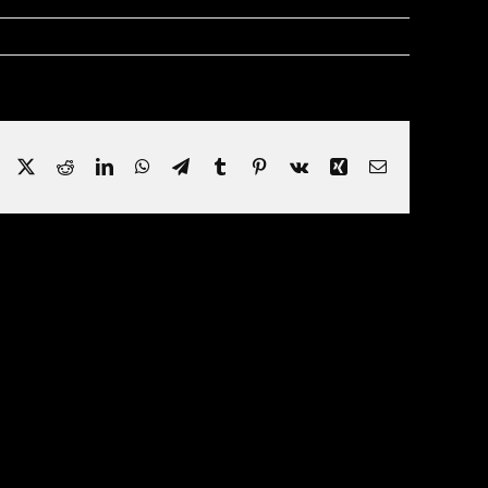
Facebook
X
Reddit
LinkedIn
WhatsApp
Telegram
Tumblr
Pinterest
Vk
Xing
Email