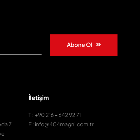
Abone Ol
İletişim
T : +90 216 – 642 92 71
Ada 7
E : info@404magni.com.tr
ye