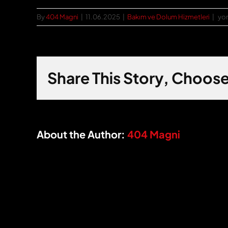
Yan
By
404 Magni
|
11.06.2025
|
Bakım ve Dolum Hizmetleri
|
yor
sö
sis
bak
sıkl
Share This Story, Choose
ned
için
About the Author:
404 Magni