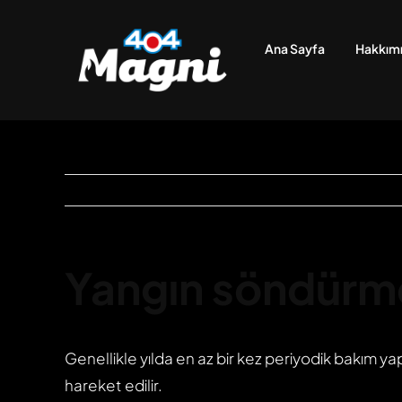
Skip
to
Ana Sayfa
Hakkım
content
Yangın söndürme 
Genellikle yılda en az bir kez periyodik bakım yap
hareket edilir.