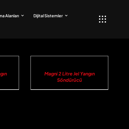
a Alanları
Dijital Sistemler
İNCELE
ngın
Magni 2 Litre Jel Yangın
Söndürücü